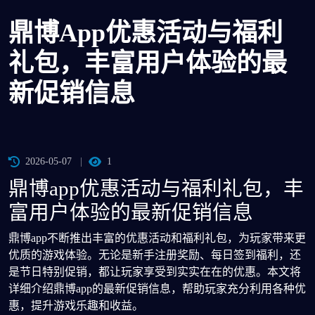
鼎博app优惠活动与福利
礼包，丰富用户体验的最
新促销信息
2026-05-07
1
鼎博app优惠活动与福利礼包，丰
富用户体验的最新促销信息
鼎博app不断推出丰富的优惠活动和福利礼包，为玩家带来更
优质的游戏体验。无论是新手注册奖励、每日签到福利，还
是节日特别促销，都让玩家享受到实实在在的优惠。本文将
详细介绍鼎博app的最新促销信息，帮助玩家充分利用各种优
惠，提升游戏乐趣和收益。