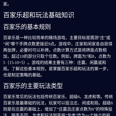
家。
百家乐超和玩法基础知识
百家乐的基本规则
百家乐是一种比较简单的赌场游戏，主要目标是猜测“庄”或
“闲”哪个手牌点数更接近9点。游戏中，庄家和闲家各自获得
两张牌，必要时可以补牌。点数计算方式是将牌面点数相
加，超过10的部分只取个位数。例如，牌面为7和8，点数为
5（15-10=5）。游戏的结果主要有三种：庄赢、闲赢或和
局。了解这些基本规则，是掌握百家乐超和玩法的第一步，
也是制定策略的基础。
百家乐的主要玩法类型
百家乐常见的玩法包括传统百家乐、超级6、龙虎和等。传统
百家乐是最基础的玩法，玩家可以投注庄、闲或和局。超级6
则是在庄赢的基础上，增加了“庄赢且庄家点数为6”的特殊投
注，赔率不同。龙虎和玩法则是将“龙虎”作为一个独立的投