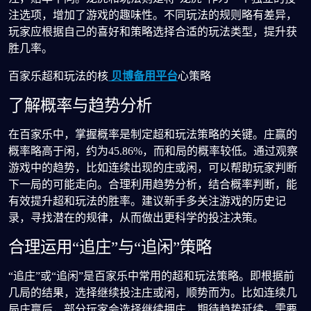
注选项，增加了游戏的趣味性。不同玩法的规则略有差异，
玩家应根据自己的喜好和策略选择合适的玩法类型，提升获
胜几率。
百家乐超和玩法的核
贝博备用平台
心策略
了解概率与趋势分析
在百家乐中，掌握概率是制定超和玩法策略的关键。庄赢的
概率略高于闲，约为45.86%，而和局的概率较低。通过观察
游戏中的趋势，比如连续出现的庄或闲，可以帮助玩家判断
下一局的可能走向。合理利用趋势分析，结合概率判断，能
有效提升超和玩法的胜率。建议新手多关注游戏的历史记
录，寻找潜在的规律，从而做出更科学的投注决策。
合理运用“追庄”与“追闲”策略
“追庄”或“追闲”是百家乐中常用的超和玩法策略。即根据前
几局的结果，选择继续投注庄或闲，顺势而为。比如连续几
局庄赢后，部分玩家会选择继续押庄，期待趋势延续。需要