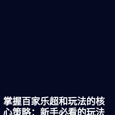
掌握百家乐超和玩法的核
心策略：新手必看的玩法