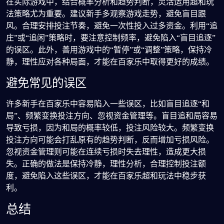
在实际游戏中，结合概率分析和趋势判断，灵活运用超和玩
法策略尤为重要。建议新手多观察游戏走势，避免盲目跟
风。合理安排投注节奏，避免一次性投入过多资金。利用“追
庄”或“追闲”策略时，要注意控制频率，避免陷入“盲目追逐”
的误区。此外，善用游戏中的“暂停”或“调整”策略，保持冷
静，理性应对各种局面，才能在百家乐中取得更好的成绩。
避免常见的误区
许多新手在百家乐中容易陷入一些误区，比如盲目追逐“和
局”、频繁变换投注方向、忽视资金管理等。盲目追和局容易
导致亏损，因为和局的概率较低，投注风险较大。频繁变换
投注方向可能会打乱原有的趋势判断，反而增加亏损风险。
忽视资金管理则可能在连续亏损时失去理性，造成更大损
失。正确的做法是保持冷静，理性分析，合理控制投注额
度，避免陷入这些误区，才能在百家乐超和玩法中稳步获
利。
总结