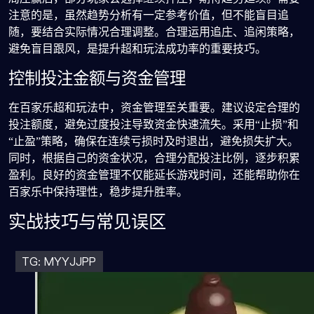
注意的是，虽然趋势分析有一定参考价值，但不能盲目追
随，要结合实际情况合理调整。合理运用追庄、追闲策略，
避免盲目跟风，是提升超和玩法成功率的重要技巧。
控制投注金额与资金管理
在百家乐超和玩法中，资金管理至关重要。建议设定合理的
投注额度，避免过度投注导致资金快速流失。采用“止损”和
“止盈”策略，确保在连续亏损时及时退出，避免损失扩大。
同时，根据自己的资金状况，合理分配投注比例，逐步积累
盈利。良好的资金管理不仅能延长游戏时间，还能帮助你在
百家乐中保持理性，稳步提升胜率。
实战技巧与常见误区