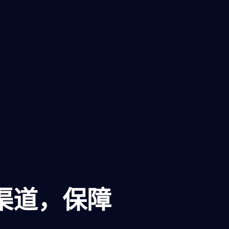
渠道，保障