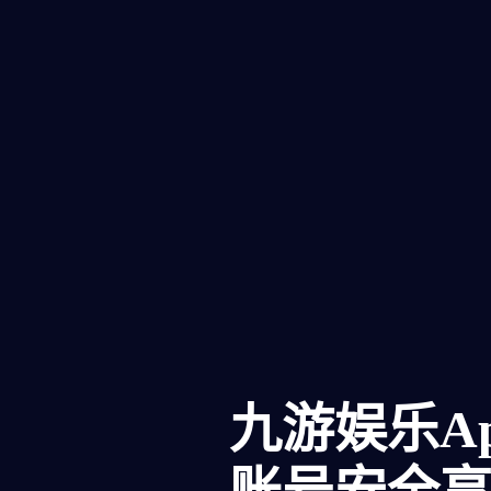
九游娱乐a