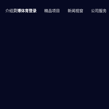
介绍
贝博体育登录
精品项目
新闻视窗
公司服务