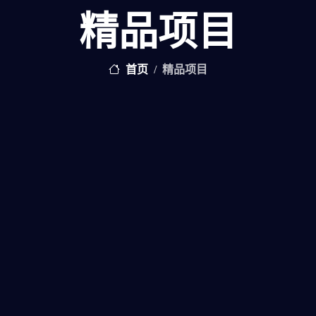
精品项目
首页
精品项目