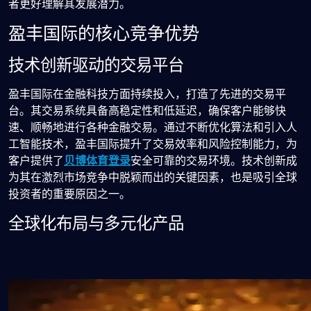
者更好理解其发展潜力。
盈丰国际的核心竞争优势
技术创新驱动的交易平台
盈丰国际在金融科技方面持续投入，打造了先进的交易平
台。其交易系统具备高稳定性和低延迟，确保客户能够快
速、顺畅地进行各种金融交易。通过不断优化算法和引入人
工智能技术，盈丰国际提升了交易效率和风险控制能力，为
客户提供了
贝博体育登录
安全可靠的交易环境。技术创新成
为其在激烈市场竞争中脱颖而出的关键因素，也是吸引全球
投资者的重要原因之一。
全球化布局与多元化产品