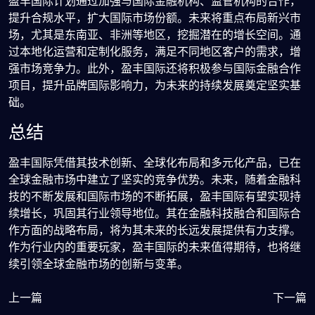
盈丰国际计划通过加强与国际金融机构、监管机构的合作，
提升合规水平，扩大国际市场份额。未来将重点布局新兴市
场，尤其是东南亚、非洲等地区，挖掘潜在的增长空间。通
过本地化运营和定制化服务，满足不同地区客户的需求，增
强市场竞争力。此外，盈丰国际还将积极参与国际金融合作
项目，提升品牌国际影响力，为未来的持续发展奠定坚实基
础。
总结
盈丰国际凭借其技术创新、全球化布局和多元化产品，已在
全球金融市场中建立了坚实的竞争优势。未来，随着金融科
技的不断发展和国际市场的不断拓展，盈丰国际有望实现持
续增长，巩固其行业领导地位。其在金融科技融合和国际合
作方面的战略布局，将为其未来的长远发展提供有力支撑。
作为行业内的重要玩家，盈丰国际的未来值得期待，也将继
续引领全球金融市场的创新与变革。
上一篇
下一篇