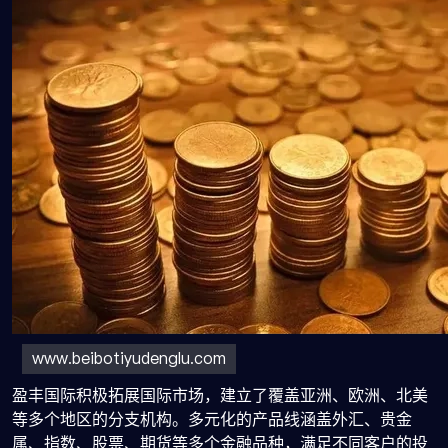
盈丰国际积极拓展国际市场，建立了覆盖亚洲、欧洲、北美
等多个地区的分支机构。多元化的产品线涵盖外汇、贵金
属、指数、股票、期货等多个金融品种，满足不同客户的投