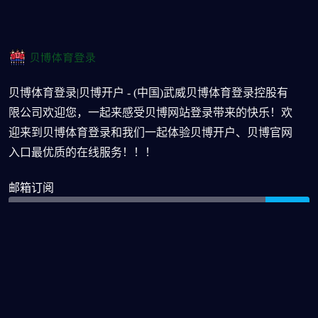
贝博体育登录|贝博开户 - (中国)武威贝博体育登录控股有
限公司欢迎您，一起来感受贝博网站登录带来的快乐！欢
迎来到贝博体育登录和我们一起体验贝博开户、贝博官网
入口最优质的在线服务！！！
邮箱订阅
*我们不会分享您的个人信息
导航
网站地图