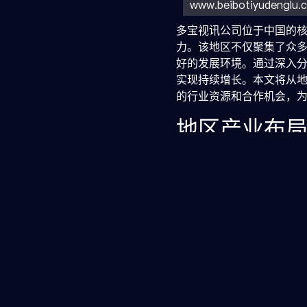
多宝视讯公司位于中国的
力。该地区不仅聚集了众
好的发展环境。通过深入
实现持续增长。本文将从
的行业资源和合作机会，
地区产业布
核心
贝博网站登录
产业集
多宝视讯公司所在地区以
发，再到内容运营，产业
仅降低了企业的运营成本
科技创新资源
该地区拥有多所知名高校
术研发和产品创新。同时