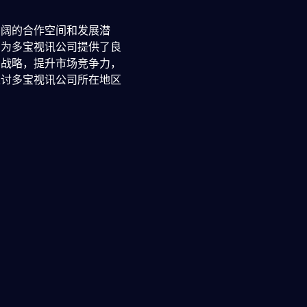
广阔的合作空间和发展潜
，为多宝视讯公司提供了良
的战略，提升市场竞争力，
探讨多宝视讯公司所在地区
链。从硬件制造到软件开
业集聚带来的规模效应，不
基础。
借助这些科研力量，推动技
境和资金支持，有助于企业