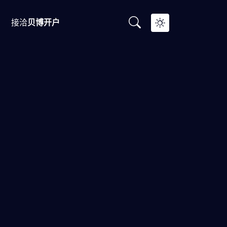
接洽
贝博开户