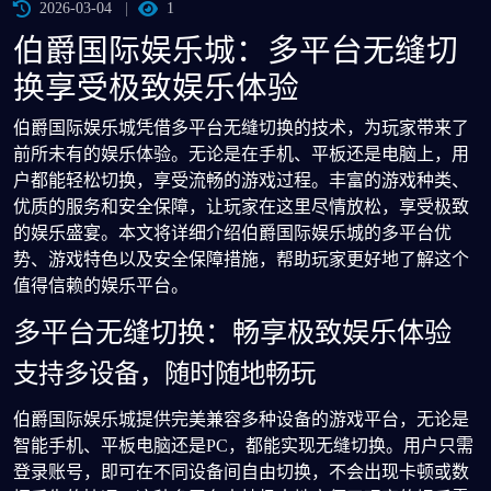
2026-03-04
1
伯爵国际娱乐城：多平台无缝切
换享受极致娱乐体验
伯爵国际娱乐城凭借多平台无缝切换的技术，为玩家带来了
前所未有的娱乐体验。无论是在手机、平板还是电脑上，用
户都能轻松切换，享受流畅的游戏过程。丰富的游戏种类、
优质的服务和安全保障，让玩家在这里尽情放松，享受极致
的娱乐盛宴。本文将详细介绍伯爵国际娱乐城的多平台优
势、游戏特色以及安全保障措施，帮助玩家更好地了解这个
值得信赖的娱乐平台。
多平台无缝切换：畅享极致娱乐体验
支持多设备，随时随地畅玩
伯爵国际娱乐城提供完美兼容多种设备的游戏平台，无论是
智能手机、平板电脑还是PC，都能实现无缝切换。用户只需
登录账号，即可在不同设备间自由切换，不会出现卡顿或数