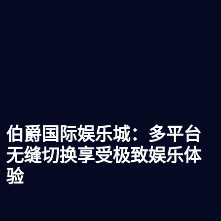
伯爵国际娱乐城：多平台
无缝切换享受极致娱乐体
验