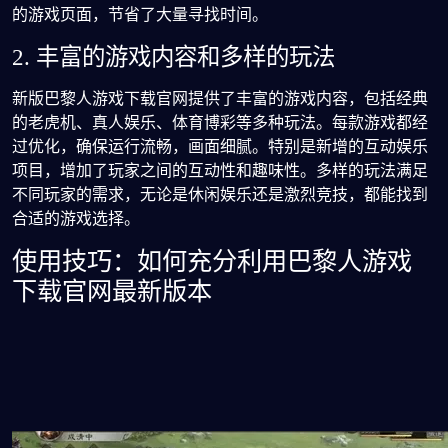
的游戏页面，节省了大量寻找时间。
2. 丰富的游戏内容和多样的玩法
新版巴黎人游戏下载官网提供了丰富的游戏内容，包括经典
的老虎机、真人娱乐、体育博彩等多种玩法。每款游戏都经
过优化，确保运行流畅，画面细腻。特别是新增的互动娱乐
项目，增加了玩家之间的互动性和趣味性。多样的玩法满足
不同玩家的需求，无论是休闲娱乐还是激烈竞技，都能找到
合适的游戏选择。
使用技巧：如何充分利用巴黎人游戏
下载官网最新版本