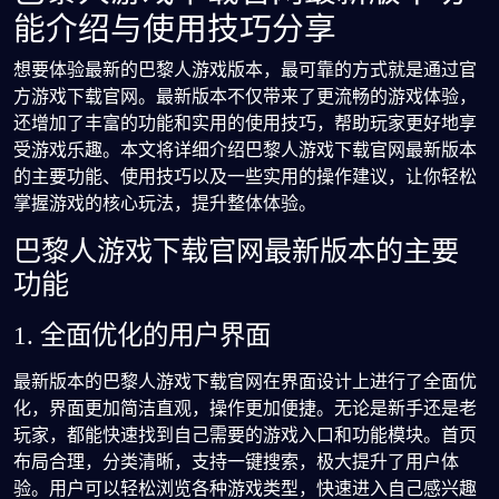
能介绍与使用技巧分享
想要体验最新的巴黎人游戏版本，最可靠的方式就是通过官
方游戏下载官网。最新版本不仅带来了更流畅的游戏体验，
还增加了丰富的功能和实用的使用技巧，帮助玩家更好地享
受游戏乐趣。本文将详细介绍巴黎人游戏下载官网最新版本
的主要功能、使用技巧以及一些实用的操作建议，让你轻松
掌握游戏的核心玩法，提升整体体验。
巴黎人游戏下载官网最新版本的主要
功能
1. 全面优化的用户界面
最新版本的巴黎人游戏下载官网在界面设计上进行了全面优
化，界面更加简洁直观，操作更加便捷。无论是新手还是老
玩家，都能快速找到自己需要的游戏入口和功能模块。首页
布局合理，分类清晰，支持一键搜索，极大提升了用户体
验。用户可以轻松浏览各种游戏类型，快速进入自己感兴趣