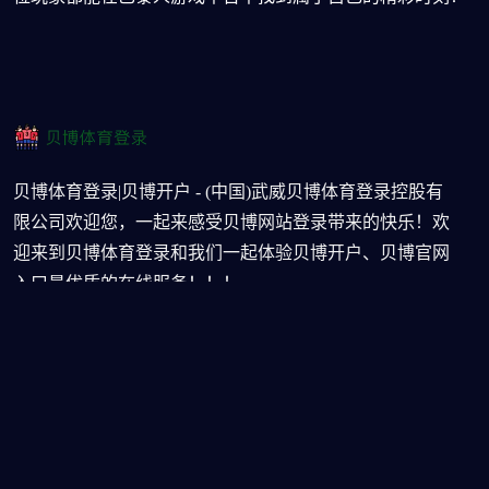
贝博体育登录|贝博开户 - (中国)武威贝博体育登录控股有
限公司欢迎您，一起来感受贝博网站登录带来的快乐！欢
迎来到贝博体育登录和我们一起体验贝博开户、贝博官网
入口最优质的在线服务！！！
邮箱订阅
*我们不会分享您的个人信息